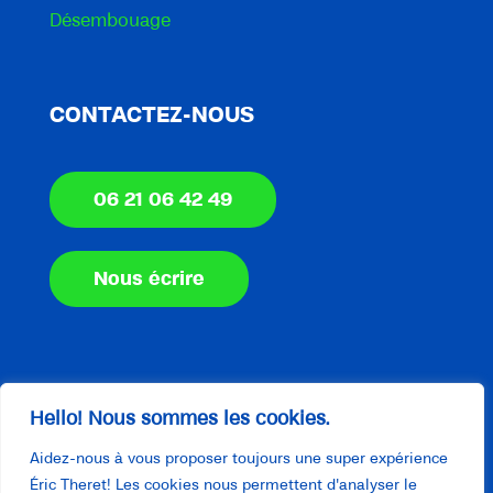
Désembouage
CONTACTEZ-NOUS
06 21 06 42 49
Nous écrire
Hello! Nous sommes les cookies.
Aidez-nous à vous proposer toujours une super expérience
© 2025 Eric Theret - Plombier Chauffagiste |
Éric Theret! Les cookies nous permettent d'analyser le
Tous droits réservés |
Mentions légales
|